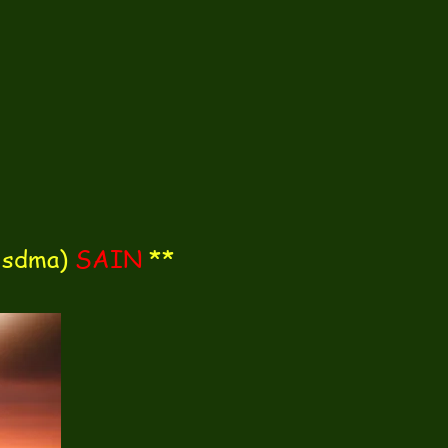
 sdma)
SAIN
**