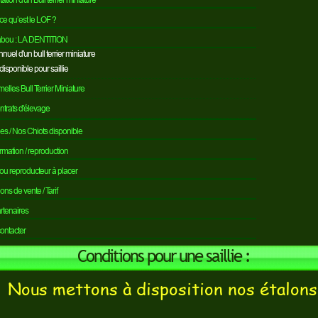
ce qu’est le LOF ?
tabou : LA DENTITION
nuel d'un bull terrier miniature
disponible pour saillie
elles Bull Terrier Miniature
ntrats d'élevage
es / Nos Chiots disponible
irmation / reproduction
ou reproducteur à placer
ons de vente / Tarif
rtenaires
ontacter
Conditions pour une saillie :
Nous mettons à disposition nos étalon