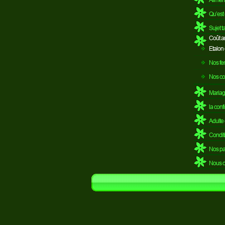
Qu’est 
Sujet 
Coût an
Etalon 
Nos fem
Nos co
Mariag
la conf
Adulte 
Conditi
Nos pa
Nous c