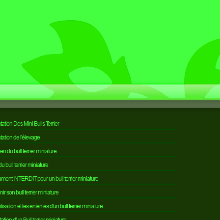
ation Des Mini Bulls Terrier
ation de l'élevage
en du bull terrier miniature
u bull terrier miniature
ment INTERDIT pour un bull terrier miniature
nir son bull terrier miniature
lisation et les ententes d'un bull terrier miniature
ation d'un Bull terrier miniature