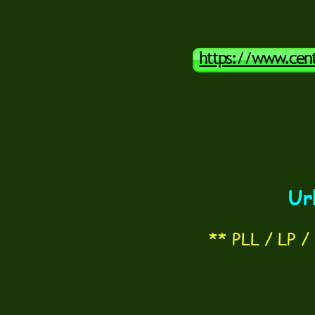
https://www.centr
8289102
Urkan 
** PLL / LP 
Nanisme :