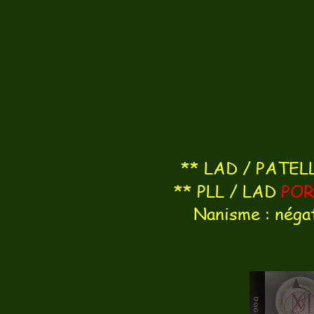
** LAD / PATELLA
** PLL / LAD
POR
Nanisme : néga