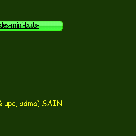
es-mini-bulls-
& upc, sdma) SAIN