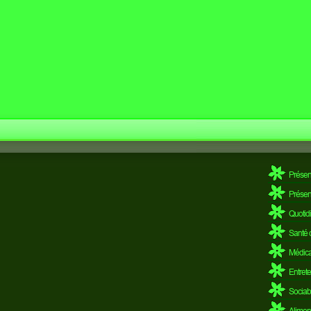
Présent
Présent
Quotidi
Santé d
Médica
Entrete
Sociabi
Aliment