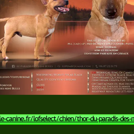
-canine.fr/lofselect/chien/thor-du-paradis-des-mi